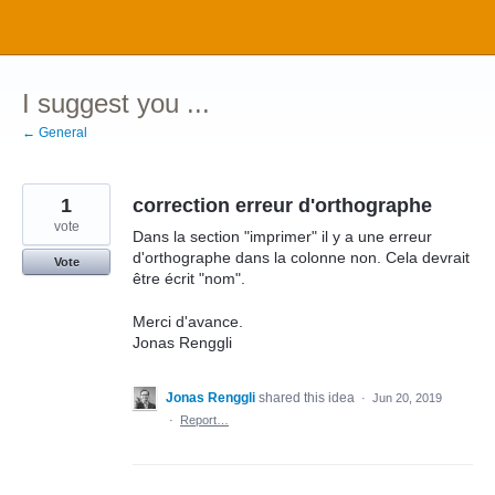
Skip
to
content
I suggest you ...
← General
1
correction erreur d'orthographe
vote
Dans la section "imprimer" il y a une erreur
d'orthographe dans la colonne non. Cela devrait
Vote
être écrit "nom".
Merci d'avance.
Jonas Renggli
Jonas Renggli
shared this idea
·
Jun 20, 2019
·
Report…