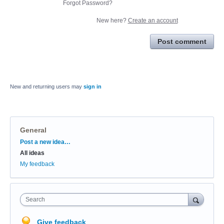
Forgot Password?
New here?
Create an account
Post comment
New and returning users may
sign in
General
Categories
Post a new idea…
All ideas
My feedback
Search
Give feedback